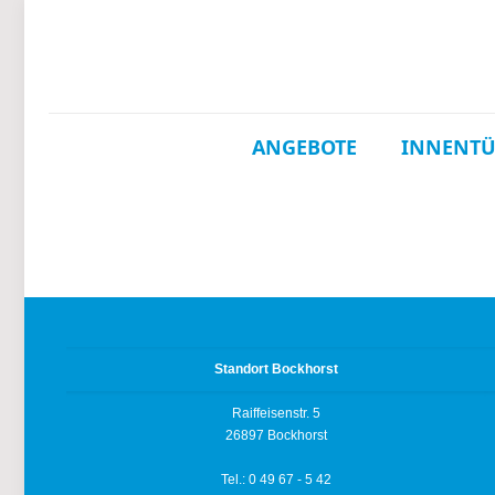
ANGEBOTE
INNENT
Standort Bockhorst
Raiffeisenstr. 5
26897 Bockhorst
Tel.: 0 49 67 - 5 42