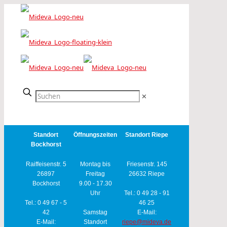
✕
Standort
Öffnungszeiten
Standort Riepe
Bockhorst
Raiffeisenstr. 5
Montag bis
Friesenstr. 145
26897
Freitag
26632 Riepe
Bockhorst
9.00 - 17.30
Uhr
Tel.: 0 49 28 - 91
Tel.: 0 49 67 - 5
46 25
42
Samstag
E-Mail:
E-Mail:
Standort
riepe@mideva.de