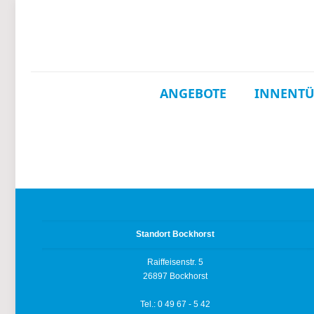
ANGEBOTE
INNENT
Standort Bockhorst
Raiffeisenstr. 5
26897 Bockhorst
Tel.: 0 49 67 - 5 42