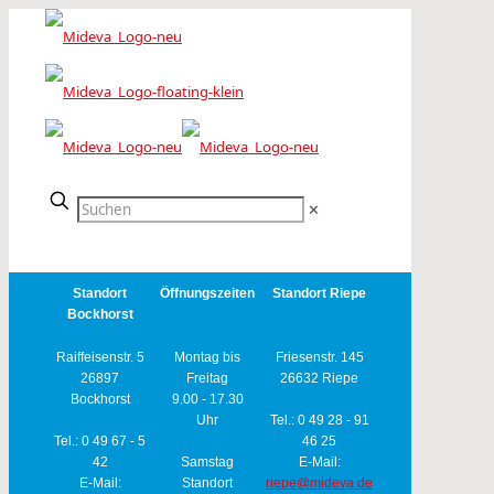
✕
Standort
Öffnungszeiten
Standort Riepe
Bockhorst
Raiffeisenstr. 5
Montag bis
Friesenstr. 145
26897
Freitag
26632 Riepe
Bockhorst
9.00 - 17.30
Uhr
Tel.: 0 49 28 - 91
Tel.: 0 49 67 - 5
46 25
42
Samstag
E-Mail:
E-Mail:
Standort
riepe@mideva.de