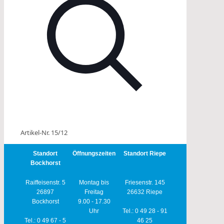
Artikel-Nr. 15/12
Standort
Öffnungszeiten
Standort Riepe
Bockhorst
Raiffeisenstr. 5
Montag bis
Friesenstr. 145
26897
Freitag
26632 Riepe
Bockhorst
9.00 - 17.30
Uhr
Tel.: 0 49 28 - 91
Tel.: 0 49 67 - 5
46 25