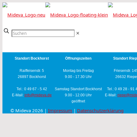
✕
Standort Bockhorst
Öffnungszeiten
Standort Rie
Raiffeisenstr. 5
Montag bis Freitag
Friesenstr. 14
26897 Bockhorst
9.00 - 17.30 Uhr
26632 Riepe
Tel.: 0 49 67 - 5 42
Samstag Standort Bockhorst
Tel.: 0 49 28 - 91
E-Mail:
info@mideva.de
9.00 - 12.00 Uhr
E-Mail:
riepe@mid
geöffnet
© Mideva 2026 |
Impressum
|
Datenschutzerklärung