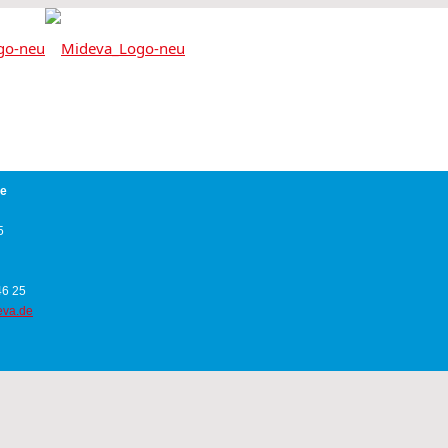
pe
5
 46 25
eva.de