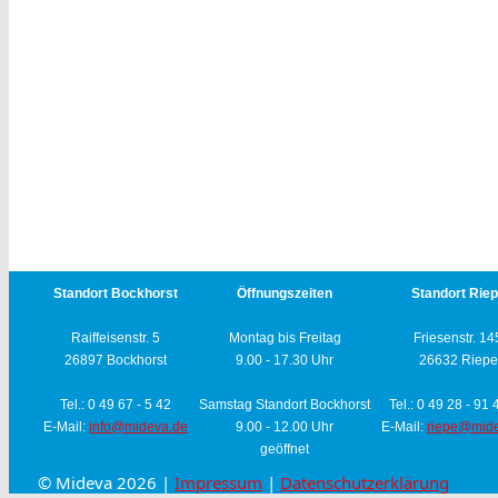
Standort Bockhorst
Öffnungszeiten
Standort Rie
Raiffeisenstr. 5
Montag bis Freitag
Friesenstr. 14
26897 Bockhorst
9.00 - 17.30 Uhr
26632 Riepe
Tel.: 0 49 67 - 5 42
Samstag Standort Bockhorst
Tel.: 0 49 28 - 91
E-Mail:
info@mideva.de
9.00 - 12.00 Uhr
E-Mail:
riepe@mid
geöffnet
© Mideva 2026 |
Impressum
|
Datenschutzerklärung