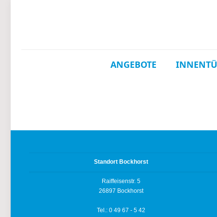
ANGEBOTE
INNENT
Standort Bockhorst
Raiffeisenstr. 5
26897 Bockhorst
Tel.: 0 49 67 - 5 42