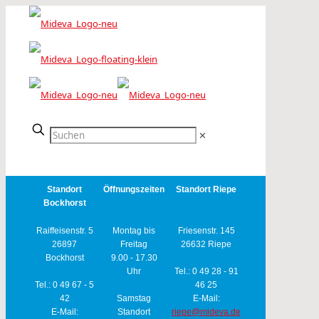
✕
Standort
Öffnungszeiten
Standort Riepe
Bockhorst
Raiffeisenstr. 5
Montag bis
Friesenstr. 145
26897
Freitag
26632 Riepe
Bockhorst
9.00 - 17.30
Uhr
Tel.: 0 49 28 - 91
Tel.: 0 49 67 - 5
46 25
42
Samstag
E-Mail:
E-Mail:
Standort
riepe@mideva.de